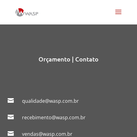
Orçamento | Contato

qualidade@wasp.com.br

recebimento@wasp.com.br

vendas@wasp.com.br