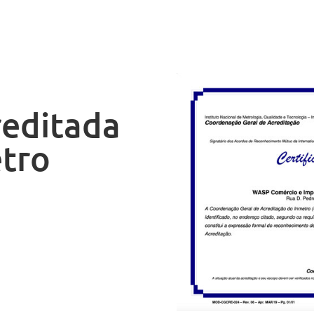
reditada
etro