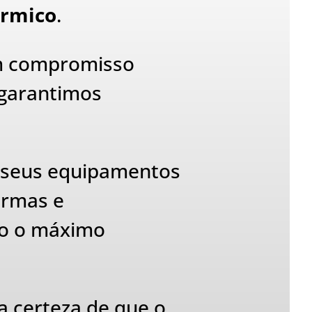
rmico
.
um compromisso
 garantimos
 seus equipamentos
ormas e
do o máximo
a certeza de que o