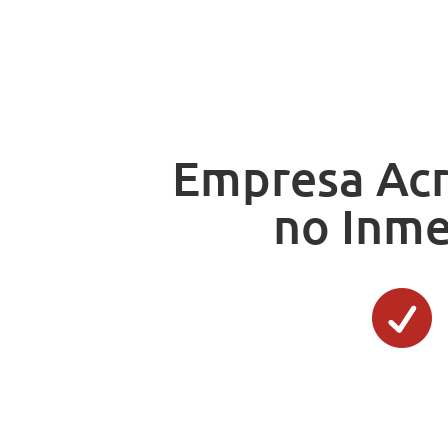
Empresa Ac
no Inm
